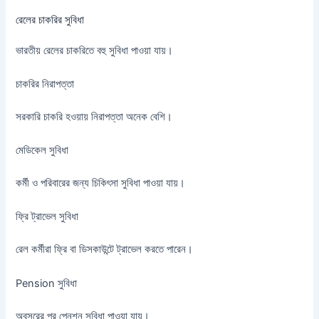
রেলের চাকরির সুবিধা
ভারতীয় রেলের চাকরিতে বহু সুবিধা পাওয়া যায়।
চাকরির নিরাপত্তা
সরকারি চাকরি হওয়ায় নিরাপত্তা অনেক বেশি।
মেডিকেল সুবিধা
কর্মী ও পরিবারের জন্য চিকিৎসা সুবিধা পাওয়া যায়।
ফ্রি ট্রাভেল সুবিধা
রেল কর্মীরা ফ্রি বা ডিসকাউন্টে ট্রাভেল করতে পারেন।
Pension সুবিধা
অবসরের পর পেনশন সুবিধা পাওয়া যায়।