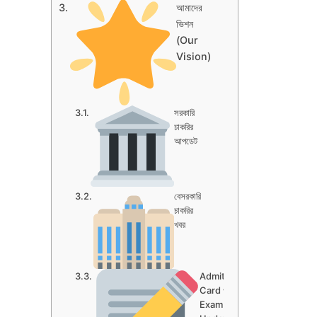
আমাদের
ভিশন
(Our
Vision)
সরকারি
চাকরির
আপডেট
বেসরকারি
চাকরির
খবর
Admit
Card ও
Exam