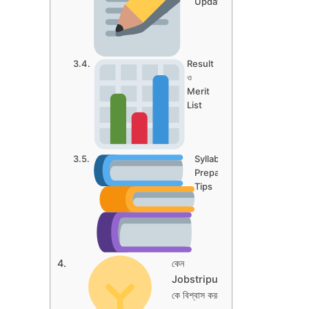
Updates
Result
ও
Merit
List
Syllabus ও
Preparation
Tips
কেন
Jobstripura.in-
কে বিশ্বাস করবেন?