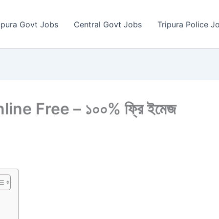
ipura Govt Jobs
Central Govt Jobs
Tripura Police J
ne Free – ১০০% ফ্রি ইমেজ