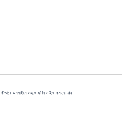
াবে অনলাইনে সহজে ছবির সাইজ কমানো যায়।